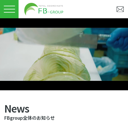
コ
ン
テ
ン
ツ
に
ス
キ
ッ
プ
News
FBgroup全体のお知らせ